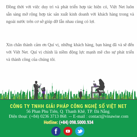
Đồng thời với việc duy trì và phát triển hợp tác hiện có, Việt Net luôn
sẵn sàng mở rộng hợp tác sản xuất kinh doanh với khách hàng trong và
ngoài nước trên cơ sở giúp đỡ lẫn nhau cùng có lợi.
Xin chân thành cảm ơn Quí vị, những khách hàng, bạn hàng đã và sẽ đến
với Việt Net. Quí vị chính là niềm động lực mạnh mẽ cho sự phát triển
và thành công của chúng tôi.
CÔNG TY TNHH GIẢI PHÁP CÔNG NGHỆ SỐ VIỆT NET
56 Phan Phu Tiên, Q. Thanh Khê, TP. Đà Nẵng.
Điện thoại: (+84) 0236 3713 868. -- E-mail : contact@vinawise.com
Hotline:
(+84) 098.5000.934